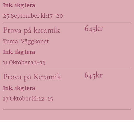
Ink. 1kg lera
25 September kl:17-20
645kr
Prova på keramik
Tema: Väggkonst
Ink. 1kg lera
11 Oktober 12-15
645kr
Prova på Keramik
Ink. 1kg lera
17 Oktober kl:12-15